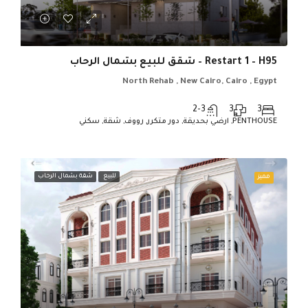
Restart 1 – H95 – شقق للبيع بشمال الرحاب
North Rehab , New Cairo, Cairo , Egypt
2-3
3
3
PENTHOUSE, ارضي بحديقة, دور متكرر, رووف, شقة, سكني
للبيع
شقة بشمال الرحاب
مميز