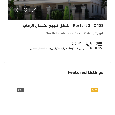
Restart 3 – C 108 – شقق للبيع بشمال الرحاب
North Rehab , New Cairo, Cairo , Egypt
2-3
3
3
PENTHOUSE, ارضي بحديقة, دور متكرر, رووف, شقة, سكني
Featured Listings
Egypt
North Rehab , New Cairo, Cairo , Egypt
للبيع
مميز
للبيع
مميز