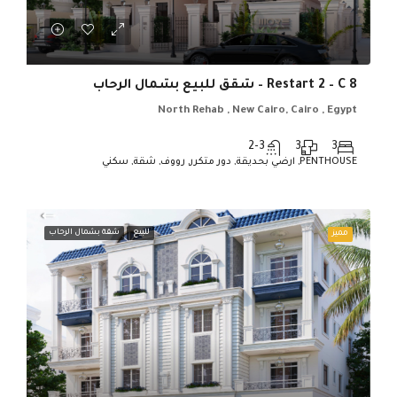
Restart 2 – C 8 – شقق للبيع بشمال الرحاب
North Rehab , New Cairo, Cairo , Egypt
2-3
3
3
PENTHOUSE, ارضي بحديقة, دور متكرر, رووف, شقة, سكني
للبيع
شقة بشمال الرحاب
مميز