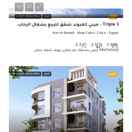
للبيع
شقة بشمال الرحاب
مميز
Triple 3 – ميني كمبوند شقق للبيع بشمال الرحاب
North Rehab , New Cairo, Cairo , Egypt
2-3
2-3
2-3
PENTHOUSE, ارضي بحديقة, دور متكرر, رووف, شقة, سكني
للبيع
شقة بشمال الرحاب
مميز