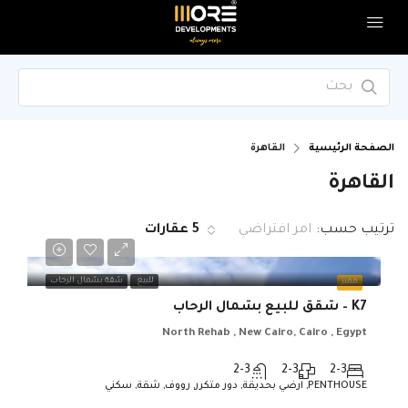
الصفحة الرئيسية
القاهرة
القاهرة
ترتيب حسب:
امر افتراضي
5 عقارات
للبيع
شقة بشمال الرحاب
مميز
K7 – شقق للبيع بشمال الرحاب
North Rehab , New Cairo, Cairo , Egypt
2-3
2-3
2-3
PENTHOUSE, ارضي بحديقة, دور متكرر, رووف, شقة, سكني