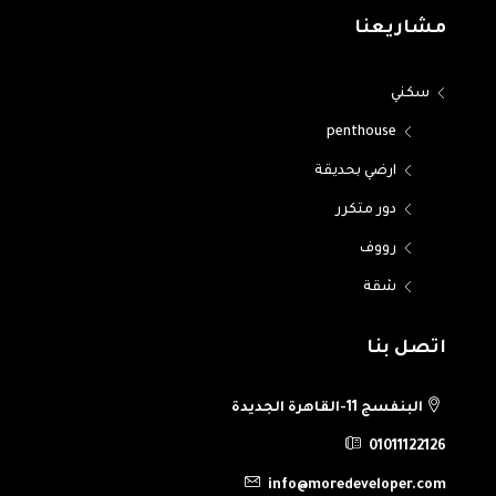
مشاريعنا
سكني
penthouse
ارضي بحديقة
دور متكرر
رووف
شقة
اتصل بنا
البنفسج 11-القاهرة الجديدة
01011122126
info@moredeveloper.com