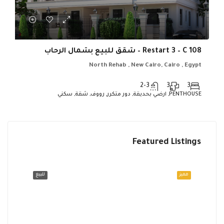
Restart 3 – C 108 – شقق للبيع بشمال الرحاب
North Rehab , New Cairo, Cairo , Egypt
2-3
3
3
PENTHOUSE, ارضي بحديقة, دور متكرر, رووف, شقة, سكني
Featured Listings
Egypt
North Rehab , New Cairo, Cairo , Egypt
للبيع
مميز
للبيع
مميز