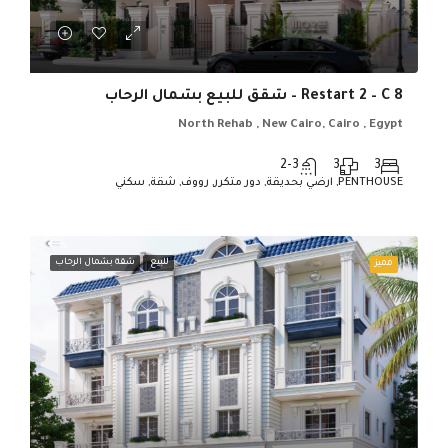
Restart 2 – C 8 – شقق للبيع بشمال الرحاب
North Rehab , New Cairo, Cairo , Egypt
2-3
3
3
PENTHOUSE, ارضي بحديقة, دور متكرر, رووف, شقة, سكني
للبيع
شقة بشمال الرحاب
مميز