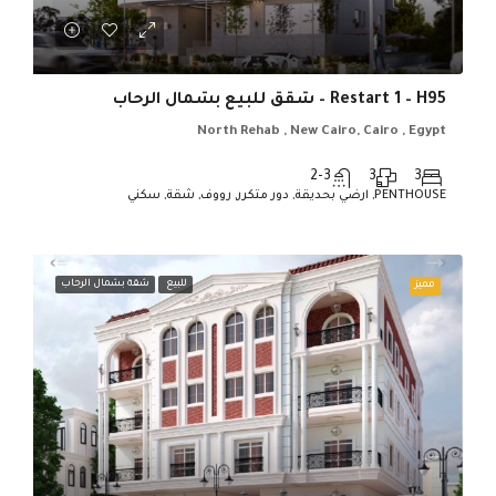
Restart 1 – H95 – شقق للبيع بشمال الرحاب
North Rehab , New Cairo, Cairo , Egypt
2-3
3
3
PENTHOUSE, ارضي بحديقة, دور متكرر, رووف, شقة, سكني
للبيع
شقة بشمال الرحاب
مميز