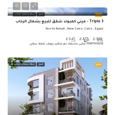
للبيع
شقة بشمال الرحاب
مميز
Triple 3 – ميني كمبوند شقق للبيع بشمال الرحاب
North Rehab , New Cairo, Cairo , Egypt
2-3
2-3
2-3
PENTHOUSE, ارضي بحديقة, دور متكرر, رووف, شقة, سكني
للبيع
شقة بشمال الرحاب
مميز