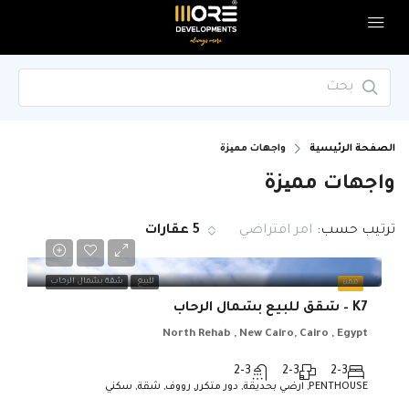
الصفحة الرئيسية
واجهات ممیزة
واجهات ممیزة
ترتيب حسب:
امر افتراضي
5 عقارات
للبيع
شقة بشمال الرحاب
مميز
K7 – شقق للبيع بشمال الرحاب
North Rehab , New Cairo, Cairo , Egypt
2-3
2-3
2-3
PENTHOUSE, ارضي بحديقة, دور متكرر, رووف, شقة, سكني