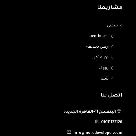
مشاريعنا
سكني
penthouse
ارضي بحديقة
دور متكرر
رووف
شقة
اتصل بنا
البنفسج 11-القاهرة الجديدة
01011122126
info@moredeveloper.com