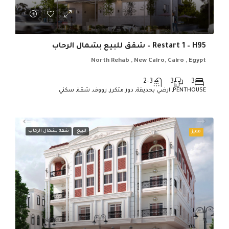
Restart 1 – H95 – شقق للبيع بشمال الرحاب
North Rehab , New Cairo, Cairo , Egypt
2-3
3
3
PENTHOUSE, ارضي بحديقة, دور متكرر, رووف, شقة, سكني
للبيع
شقة بشمال الرحاب
مميز