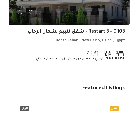
Restart 3 – C 108 – شقق للبيع بشمال الرحاب
North Rehab , New Cairo, Cairo , Egypt
2-3
3
3
PENTHOUSE, ارضي بحديقة, دور متكرر, رووف, شقة, سكني
Featured Listings
Egypt
North Rehab , New Cairo, Cairo , Egypt
للبيع
مميز
للبيع
مميز