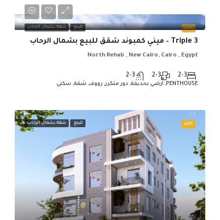
للبيع
شقة بشمال الرحاب
مميز
Triple 3 – ميني كمبوند شقق للبيع بشمال الرحاب
North Rehab , New Cairo, Cairo , Egypt
2-3
2-3
2-3
PENTHOUSE, ارضي بحديقة, دور متكرر, رووف, شقة, سكني
للبيع
شقة بشمال الرحاب
مميز