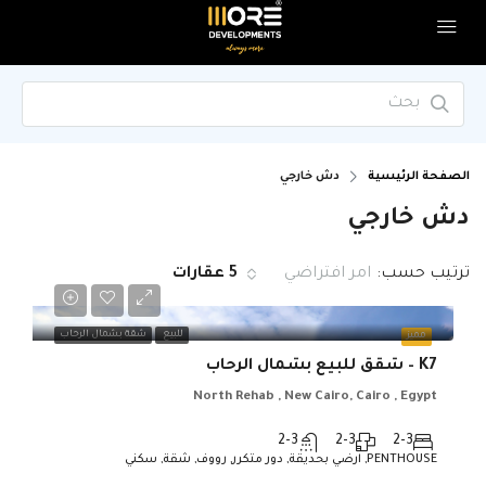
الصفحة الرئيسية
دش خارجي
دش خارجي
ترتيب حسب:
امر افتراضي
5 عقارات
للبيع
شقة بشمال الرحاب
مميز
K7 – شقق للبيع بشمال الرحاب
North Rehab , New Cairo, Cairo , Egypt
2-3
2-3
2-3
PENTHOUSE, ارضي بحديقة, دور متكرر, رووف, شقة, سكني