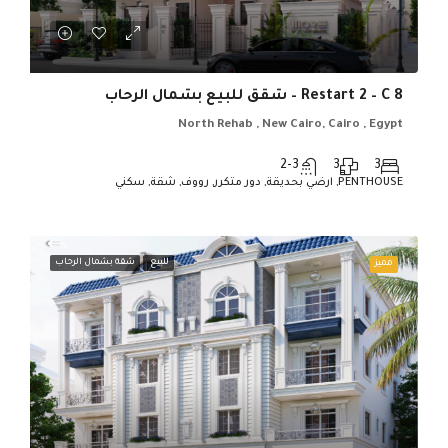
Restart 2 – C 8 – شقق للبيع بشمال الرحاب
North Rehab , New Cairo, Cairo , Egypt
2-3
3
3
PENTHOUSE, ارضي بحديقة, دور متكرر, رووف, شقة, سكني
للبيع
شقة بشمال الرحاب
مميز