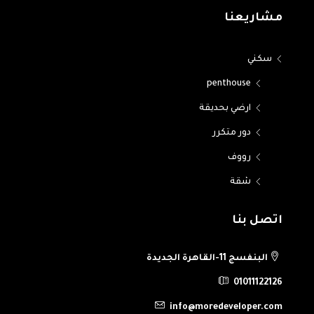
مشاريعنا
سكني
penthouse
ارضي بحديقة
دور متكرر
رووف
شقة
اتصل بنا
البنفسج 11-القاهرة الجديدة
01011122126
info@moredeveloper.com