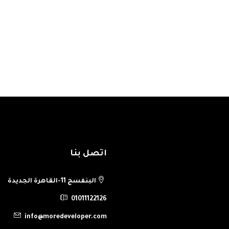
h Rehab , New Cairo, Cairo , Egypt
اتصل بنا
البنفسج 11-القاهرة الجديدة
01011122126
info@moredeveloper.com