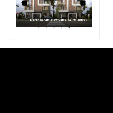
 , Egypt
North Rehab , New Cairo, Cairo , Egypt
Nort