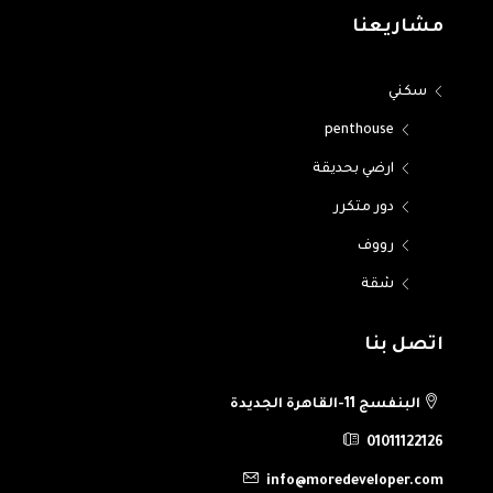
مشاريعنا
سكني
penthouse
ارضي بحديقة
دور متكرر
رووف
شقة
اتصل بنا
البنفسج 11-القاهرة الجديدة
01011122126
info@moredeveloper.com